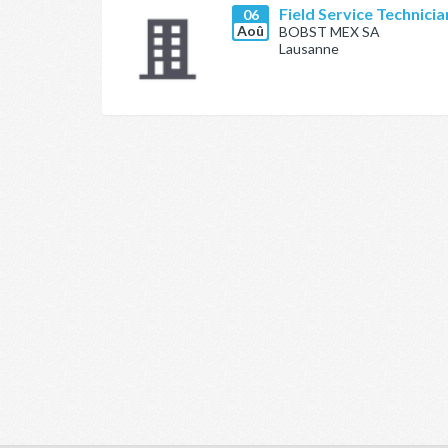
Field Service Technici
06
Aoû
BOBST MEX SA
Lausanne