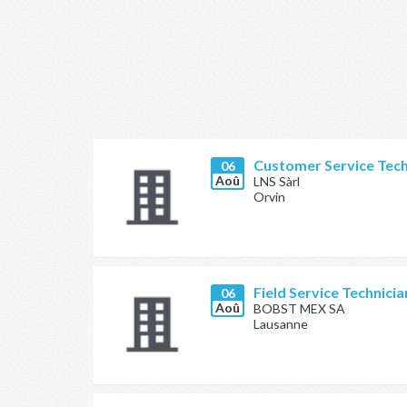
Customer Service Tech
06
Aoû
LNS Sàrl
Orvin
Field Service Technici
06
Aoû
BOBST MEX SA
Lausanne