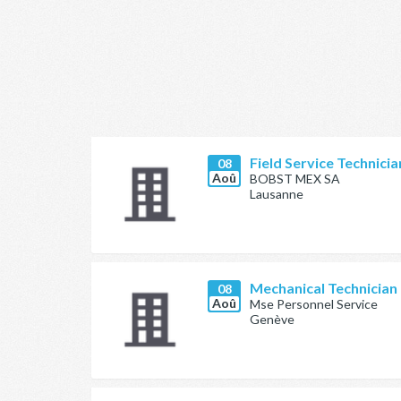
Field Service Technici
08
Aoû
BOBST MEX SA
Lausanne
Mechanical Technician
08
Aoû
Mse Personnel Service
Genève