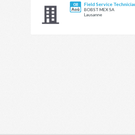
Field Service Technici
08
Aoû
BOBST MEX SA
Lausanne