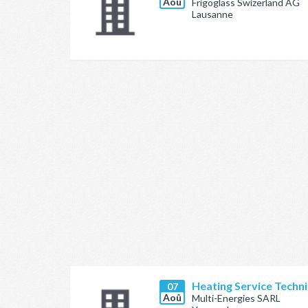
Aoû
Frigoglass Swizerland AG
Lausanne
Heating Service Techni
07
Aoû
Multi-Energies SARL