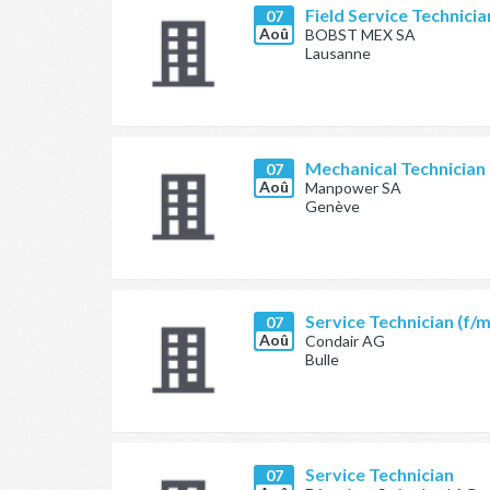
Field Service Technici
07
Aoû
BOBST MEX SA
Lausanne
Mechanical Technician
07
Aoû
Manpower SA
Genève
Service Technician (f/
07
Aoû
Condair AG
Bulle
Service Technician
07