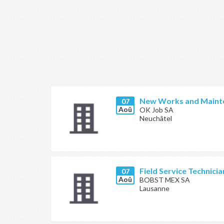
New Works and Mainte
07
Aoû
OK Job SA
Neuchâtel
Field Service Technici
07
Aoû
BOBST MEX SA
Lausanne