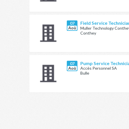
Field Service Technicia
07
Aoû
Muller Technology Conthe
Conthey
Pump Service Technic
07
Aoû
Accès Personnel SA
Bulle