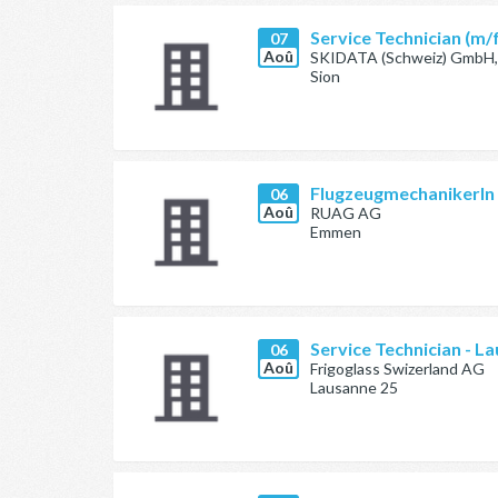
Service Technician (m/
07
Aoû
SKIDATA (Schweiz) GmbH, 
Sion
FlugzeugmechanikerIn 
06
Aoû
RUAG AG
Emmen
Service Technician - 
06
Aoû
Frigoglass Swizerland AG
Lausanne 25