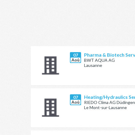
Pharma & Biotech Servi
07
Aoû
BWT AQUA AG
Lausanne
Heating/Hydraulics Ser
07
Aoû
RIEDO Clima AG Düdingen
Le Mont-sur-Lausanne