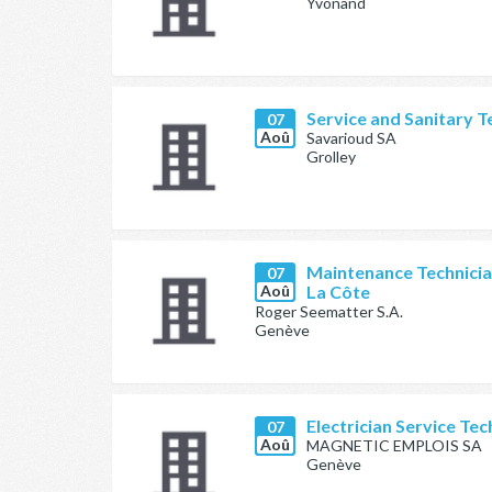
Yvonand
Service and Sanitary T
07
Aoû
Savarioud SA
Grolley
Maintenance Technician
07
Aoû
La Côte
Roger Seematter S.A.
Genève
Electrician Service Tec
07
Aoû
MAGNETIC EMPLOIS SA
Genève