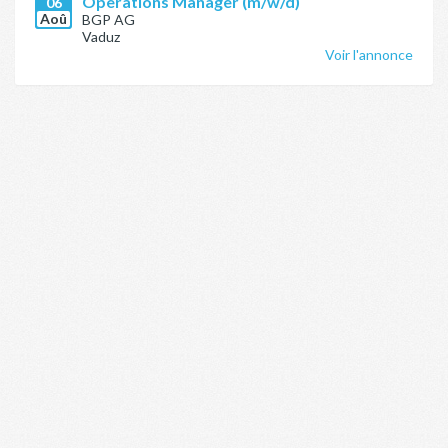
Operations Manager (m/w/d)
06
Aoû
BGP AG
Vaduz
Voir l'annonce