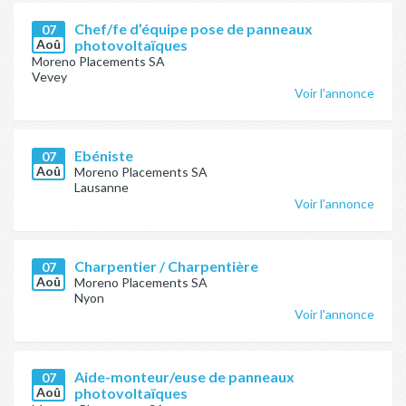
Chef/fe d’équipe pose de panneaux
07
Aoû
photovoltaïques
Moreno Placements SA
Vevey
Voir l'annonce
Ebéniste
07
Aoû
Moreno Placements SA
Lausanne
Voir l'annonce
Charpentier / Charpentière
07
Aoû
Moreno Placements SA
Nyon
Voir l'annonce
Aide-monteur/euse de panneaux
07
Aoû
photovoltaïques