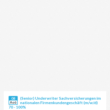
(Senior) Underwriter Sachversicherungen im
08
Aoû
nationalen Firmenkundengeschäft (m/w/d)
70 - 100%