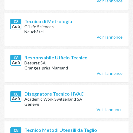
Voir l'annonce
Tecnico di Metrologia
08
Aoû
Gi Life Sciences
Neuchâtel
Voir l'annonce
Responsabile Ufficio Tecnico
08
Aoû
Despraz SA
Granges-près-Marnand
Voir l'annonce
Disegnatore Tecnico HVAC
08
Aoû
Academic Work Switzerland SA
Genève
Voir l'annonce
Tecnico Metodi Utensili da Taglio
08