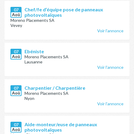
Chef/fe d’équipe pose de panneaux
07
Aoû
photovoltaïques
Moreno Placements SA
Vevey
Voir l'annonce
Ebéniste
07
Aoû
Moreno Placements SA
Lausanne
Voir l'annonce
Charpentier / Charpentière
07
Aoû
Moreno Placements SA
Nyon
Voir l'annonce
Aide-monteur/euse de panneaux
07
Aoû
photovoltaïques