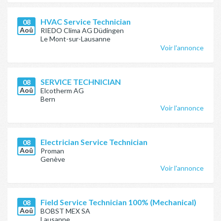
HVAC Service Technician
08
Aoû
RIEDO Clima AG Düdingen
Le Mont-sur-Lausanne
Voir l'annonce
SERVICE TECHNICIAN
08
Aoû
Elcotherm AG
Bern
Voir l'annonce
Electrician Service Technician
08
Aoû
Proman
Genève
Voir l'annonce
Field Service Technician 100% (Mechanical)
08
Aoû
BOBST MEX SA
Lausanne