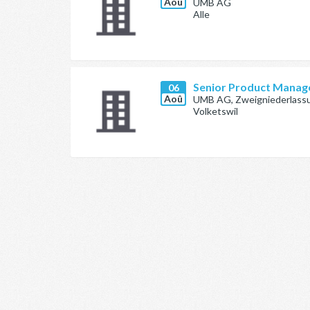
Aoû
UMB AG
Alle
Senior Product Manag
06
Aoû
UMB AG, Zweigniederlassu
Volketswil