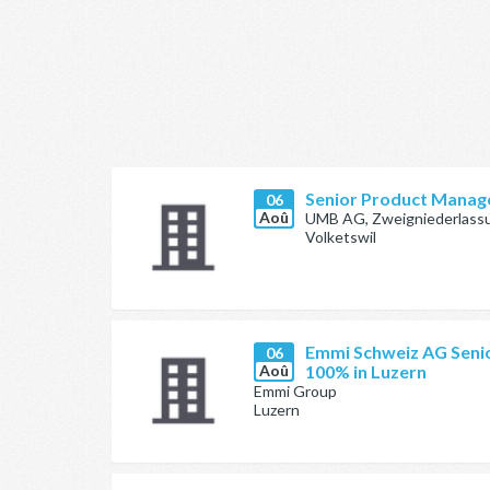
Senior Product Manag
06
Aoû
UMB AG, Zweigniederlassu
Volketswil
Emmi Schweiz AG Senio
06
Aoû
100% in Luzern
Emmi Group
Luzern