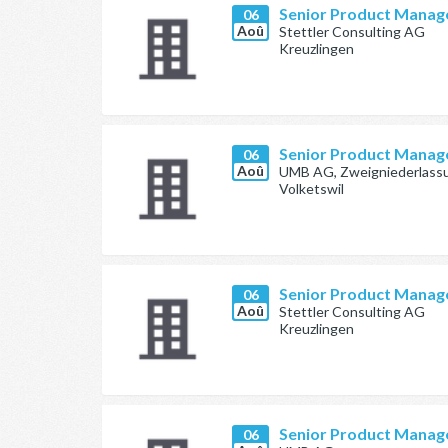
Senior Product Manag
06
Aoû
Stettler Consulting AG
Kreuzlingen
Senior Product Manag
06
Aoû
UMB AG, Zweigniederlassu
Volketswil
Senior Product Manag
06
Aoû
Stettler Consulting AG
Kreuzlingen
Senior Product Manag
06