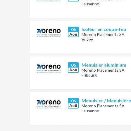
Lausanne
Isoleur en coupe-feu
06
Aoû
Moreno Placements SA
Vevey
Menuisier aluminium
06
Aoû
Moreno Placements SA
Fribourg
Menuisier / Menuisièr
06
Aoû
Moreno Placements SA
Lausanne