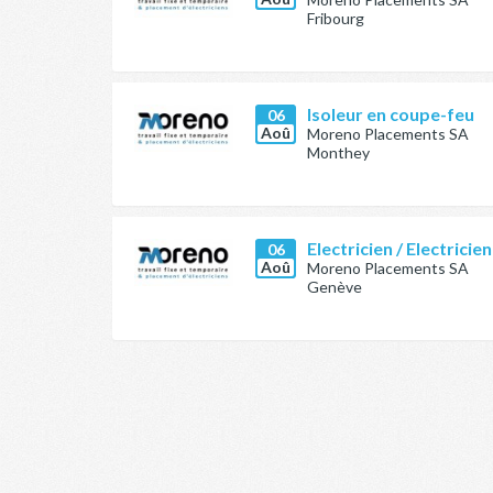
Fribourg
Isoleur en coupe-feu
06
Aoû
Moreno Placements SA
Monthey
Electricien / Electricie
06
Aoû
Moreno Placements SA
Genève