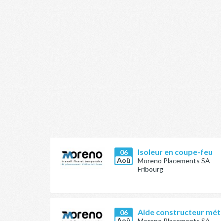
Isoleur en coupe-feu
06
Aoû
Moreno Placements SA
Fribourg
Aide constructeur méta
06
Aoû
Moreno Placements SA