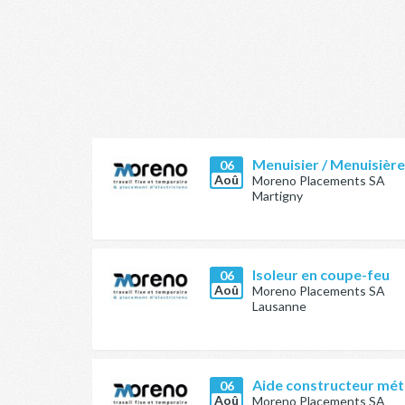
Menuisier / Menuisièr
06
Aoû
Moreno Placements SA
Martigny
Isoleur en coupe-feu
06
Aoû
Moreno Placements SA
Lausanne
Aide constructeur méta
06
Aoû
Moreno Placements SA