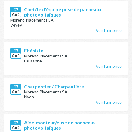
Chef/fe d’équipe pose de panneaux
07
Aoû
photovoltaïques
Moreno Placements SA
Vevey
Voir l'annonce
Ebéniste
07
Aoû
Moreno Placements SA
Lausanne
Voir l'annonce
Charpentier / Charpentière
07
Aoû
Moreno Placements SA
Nyon
Voir l'annonce
Aide-monteur/euse de panneaux
07
Aoû
photovoltaïques