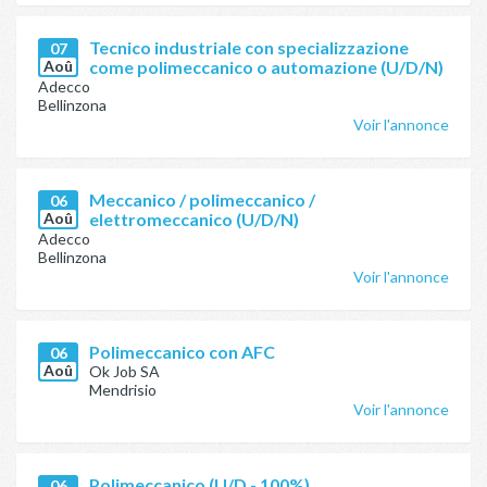
Tecnico industriale con specializzazione
07
Aoû
come polimeccanico o automazione (U/D/N)
Adecco
Bellinzona
Voir l'annonce
Meccanico / polimeccanico /
06
Aoû
elettromeccanico (U/D/N)
Adecco
Bellinzona
Voir l'annonce
Polimeccanico con AFC
06
Aoû
Ok Job SA
Mendrisio
Voir l'annonce
Polimeccanico (U/D - 100%)
06