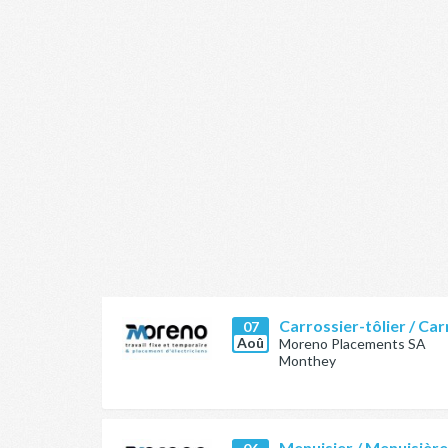
Carrossier-tôlier / Car
07
Aoû
Moreno Placements SA
Monthey
Menuisier / Menuisièr