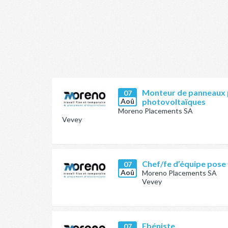
Monteur de panneaux 
07
Aoû
photovoltaïques
Moreno Placements SA
Vevey
Chef/fe d’équipe pose
07
Aoû
Moreno Placements SA
Vevey
Ebéniste
07