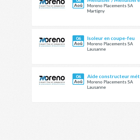
06
Aoû
Moreno Placements SA
Martigny
Isoleur en coupe-feu
06
Aoû
Moreno Placements SA
Lausanne
Aide constructeur méta
06
Aoû
Moreno Placements SA
Lausanne