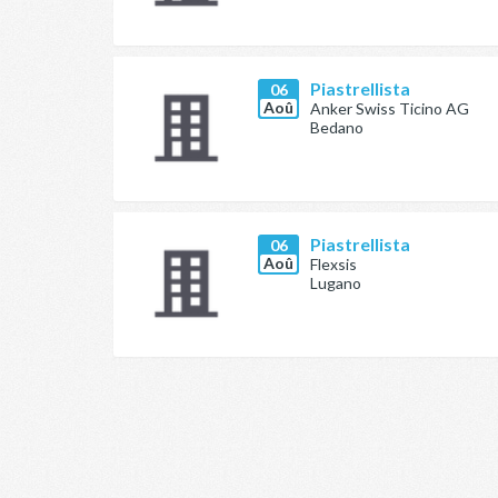
Piastrellista
06
Aoû
Anker Swiss Ticino AG
Bedano
Piastrellista
06
Aoû
Flexsis
Lugano