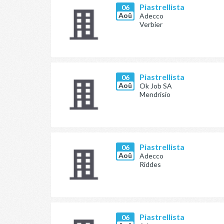
Piastrellista
06
Aoû
Adecco
Verbier
Piastrellista
06
Aoû
Ok Job SA
Mendrisio
Piastrellista
06
Aoû
Adecco
Riddes
Piastrellista
06