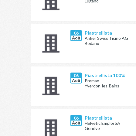
Lugano
Piastrellista
06
Aoû
Anker Swiss Ticino AG
Bedano
Piastrellista 100%
06
Aoû
Proman
Yverdon-les-Bains
Piastrellista
06
Aoû
Helvetic Emploi SA
Genève