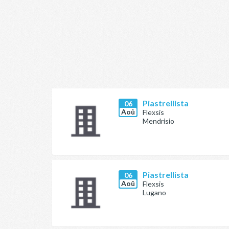
Piastrellista
06
Aoû
Flexsis
Mendrisio
Piastrellista
06
Aoû
Flexsis
Lugano