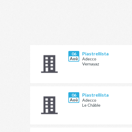
Piastrellista
06
Aoû
Adecco
Vernayaz
Piastrellista
06
Aoû
Adecco
Le Châble