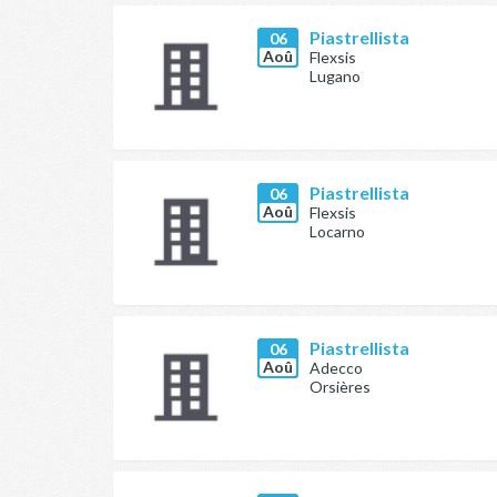
Piastrellista
06
Aoû
Flexsis
Lugano
Piastrellista
06
Aoû
Flexsis
Locarno
Piastrellista
06
Aoû
Adecco
Orsières