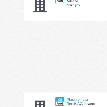
Aoû
Adecco
Martigny
Piastrellista
06
Aoû
Flexsis AG, Lugano