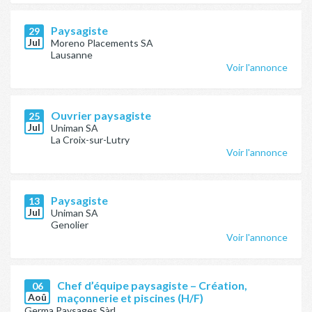
Paysagiste
29
Jul
Moreno Placements SA
Lausanne
Voir l'annonce
Ouvrier paysagiste
25
Jul
Uniman SA
La Croix-sur-Lutry
Voir l'annonce
Paysagiste
13
Jul
Uniman SA
Genolier
Voir l'annonce
Chef d’équipe paysagiste – Création,
06
Aoû
maçonnerie et piscines (H/F)
Germa Paysages Sàrl