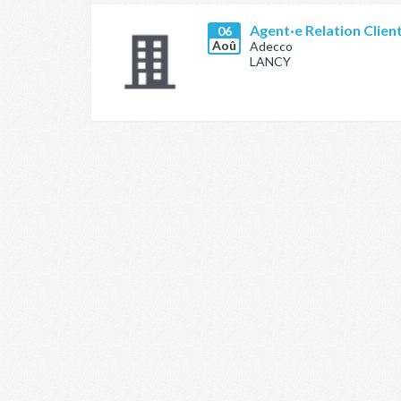
Agent·e Relation Clien
06
Aoû
Adecco
LANCY