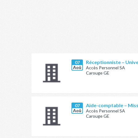
Réceptionniste – Univ
07
Aoû
Accès Personnel SA
Carouge GE
Aide-comptable – Mis
07
Aoû
Accès Personnel SA
Carouge GE