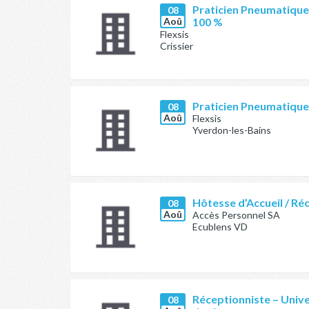
Praticien Pneumatique 
08
Aoû
100 %
Flexsis
Crissier
Praticien Pneumatique
08
Aoû
Flexsis
Yverdon-les-Bains
Hôtesse d’Accueil / Ré
08
Aoû
Accès Personnel SA
Ecublens VD
Réceptionniste – Unive
08