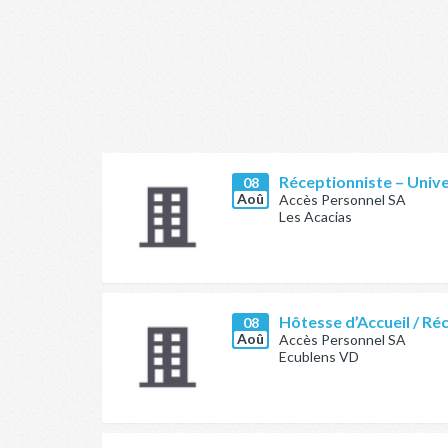
Réceptionniste – Univ
08
Aoû
Accès Personnel SA
Les Acacias
Hôtesse d’Accueil / Ré
08
Aoû
Accès Personnel SA
Ecublens VD