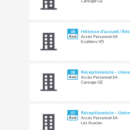
Carouge GE
Hôtesse d’accueil / Ré
08
Aoû
Accès Personnel SA
Ecublens VD
Réceptionniste – Univ
08
Aoû
Accès Personnel SA
Carouge GE
Réceptionniste – Univ
07
Aoû
Accès Personnel SA
Les Acacias