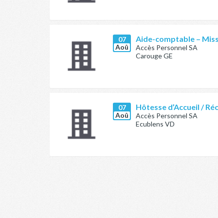
Aide-comptable – Mis
07
Aoû
Accès Personnel SA
Carouge GE
Hôtesse d’Accueil / Ré
07
Aoû
Accès Personnel SA
Ecublens VD