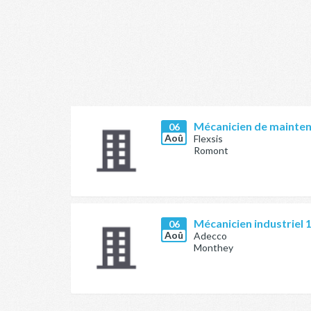
Mécanicien de mainten
06
Aoû
Flexsis
Romont
Mécanicien industriel 
06
Aoû
Adecco
Monthey