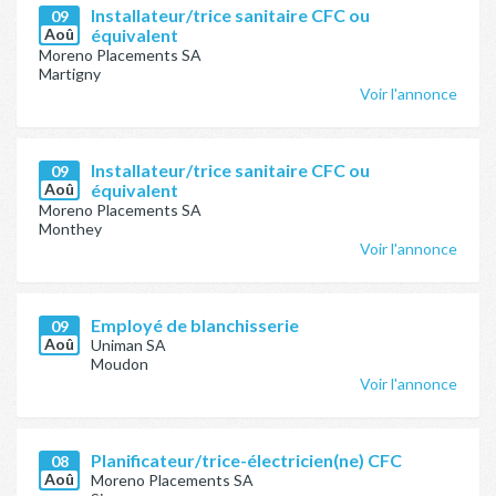
Installateur/trice sanitaire CFC ou
09
Aoû
équivalent
Moreno Placements SA
Martigny
Voir l'annonce
Installateur/trice sanitaire CFC ou
09
Aoû
équivalent
Moreno Placements SA
Monthey
Voir l'annonce
Employé de blanchisserie
09
Aoû
Uniman SA
Moudon
Voir l'annonce
Planificateur/trice-électricien(ne) CFC
08
Aoû
Moreno Placements SA