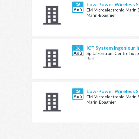
Low-Power Wireless S
06
Aoû
EM Microelectronic-Marin 
Marin-Epagnier
ICT System Ingenieur:in
06
Aoû
Spitalzentrum Centre hospi
Biel
Low-Power Wireless S
06
Aoû
EM Microelectronic-Marin 
Marin-Epagnier