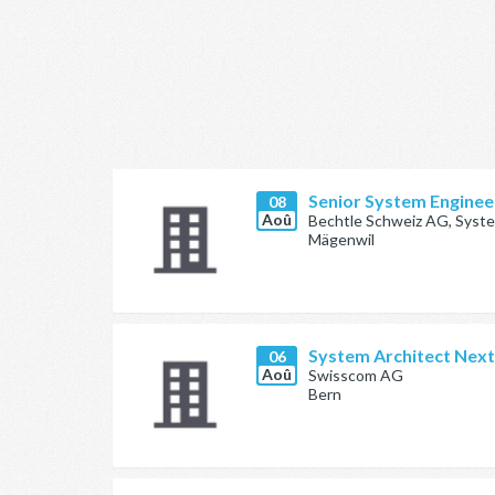
Senior System Engineer
08
Aoû
Bechtle Schweiz AG, Sys
Mägenwil
System Architect Nex
06
Aoû
Swisscom AG
Bern