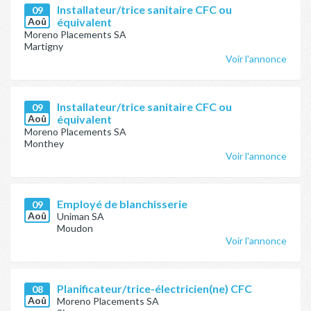
Installateur/trice sanitaire CFC ou
09
Aoû
équivalent
Moreno Placements SA
Martigny
Voir l'annonce
Installateur/trice sanitaire CFC ou
09
Aoû
équivalent
Moreno Placements SA
Monthey
Voir l'annonce
Employé de blanchisserie
09
Aoû
Uniman SA
Moudon
Voir l'annonce
Planificateur/trice-électricien(ne) CFC
08
Aoû
Moreno Placements SA