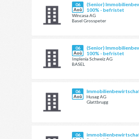
(Senior) Immobilienbew
06
Aoû
100% - befristet
Wincasa AG
Basel Grosspeter
(Senior) Immobilienbew
06
Aoû
100% - befristet
Implenia Schweiz AG
BASEL
Immobilienbewirtschaf
06
Aoû
Husag AG
Glattbrugg
immobilienbewirtschaf
06