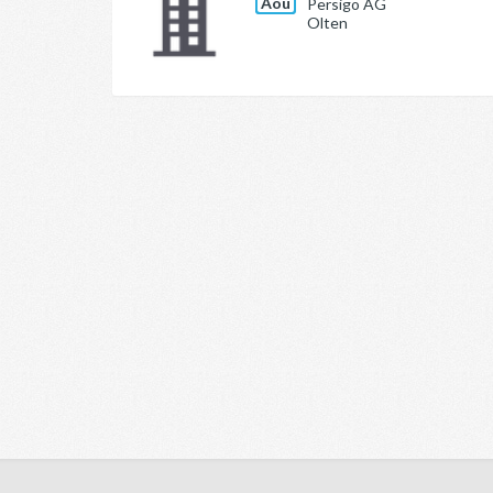
Aoû
Persigo AG
Olten