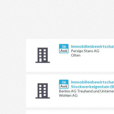
Immobilienbewirtschaf
06
Aoû
Persigo Stans AG
Olten
Immobilienbewirtschaf
06
Aoû
Stockwerkeigentum (8
Berimo AG Treuhand und Untern
Wohlen AG