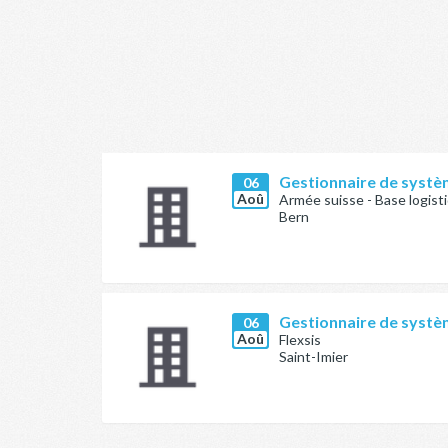
Gestionnaire de systèm
06
Aoû
Armée suisse - Base logist
Bern
Gestionnaire de systè
06
Aoû
Flexsis
Saint-Imier