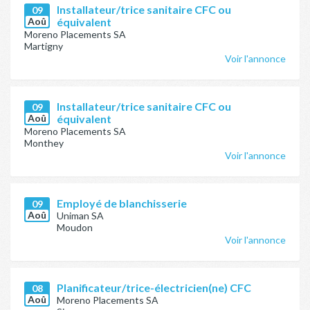
Installateur/trice sanitaire CFC ou
09
Aoû
équivalent
Moreno Placements SA
Martigny
Voir l'annonce
Installateur/trice sanitaire CFC ou
09
Aoû
équivalent
Moreno Placements SA
Monthey
Voir l'annonce
Employé de blanchisserie
09
Aoû
Uniman SA
Moudon
Voir l'annonce
Planificateur/trice-électricien(ne) CFC
08
Aoû
Moreno Placements SA