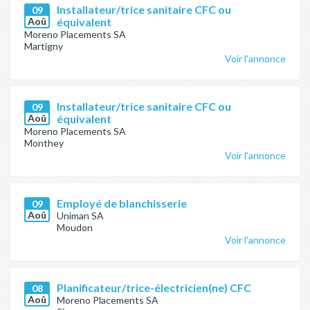
Installateur/trice sanitaire CFC ou
09
Aoû
équivalent
Moreno Placements SA
Martigny
Voir l'annonce
Installateur/trice sanitaire CFC ou
09
Aoû
équivalent
Moreno Placements SA
Monthey
Voir l'annonce
Employé de blanchisserie
09
Aoû
Uniman SA
Moudon
Voir l'annonce
Planificateur/trice-électricien(ne) CFC
08
Aoû
Moreno Placements SA