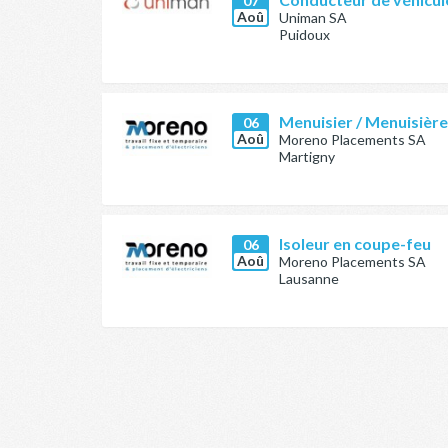
07
Aoû
Uniman SA
Puidoux
Menuisier / Menuisièr
06
Aoû
Moreno Placements SA
Martigny
Isoleur en coupe-feu
06
Aoû
Moreno Placements SA
Lausanne