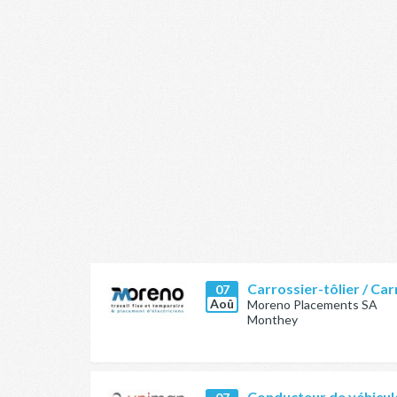
Carrossier-tôlier / Car
07
Aoû
Moreno Placements SA
Monthey
Conducteur de véhicule