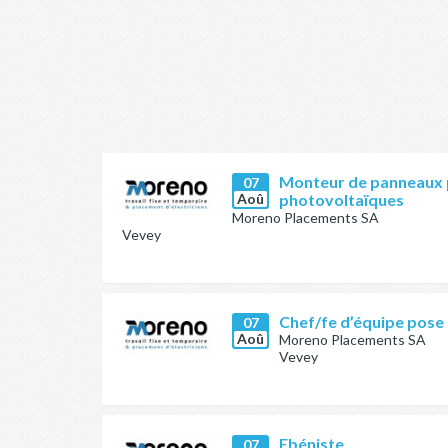
Monteur de panneaux 
07
Aoû
photovoltaïques
Moreno Placements SA
Vevey
Chef/fe d’équipe pose
07
Aoû
Moreno Placements SA
Vevey
Ebéniste
07