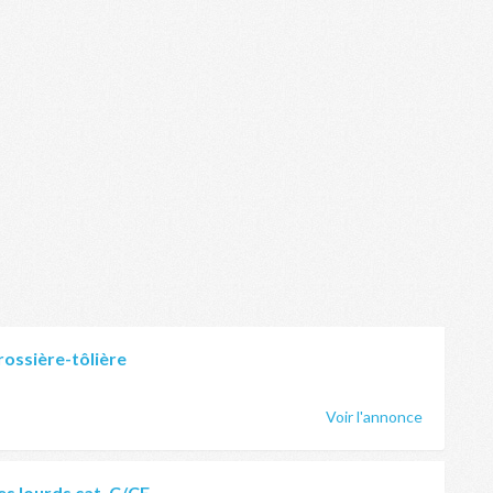
rossière-tôlière
Voir l'annonce
s lourds cat. C/CE