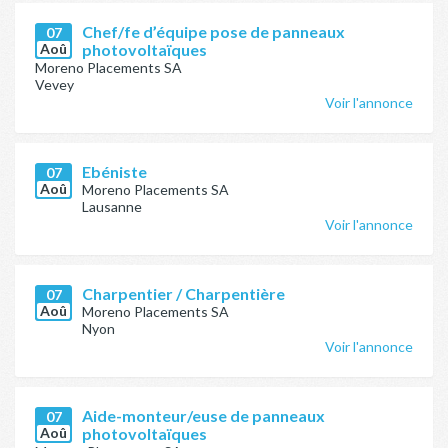
Chef/fe d’équipe pose de panneaux
07
Aoû
photovoltaïques
Moreno Placements SA
Vevey
Voir l'annonce
Ebéniste
07
Aoû
Moreno Placements SA
Lausanne
Voir l'annonce
Charpentier / Charpentière
07
Aoû
Moreno Placements SA
Nyon
Voir l'annonce
Aide-monteur/euse de panneaux
07
Aoû
photovoltaïques