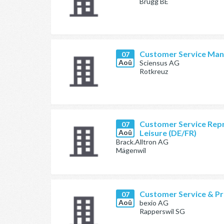
Brügg BE
Customer Service Man
07
Aoû
Sciensus AG
Rotkreuz
Customer Service Repr
07
Aoû
Leisure (DE/FR)
Brack.Alltron AG
Mägenwil
Customer Service & Pr
07
Aoû
bexio AG
Rapperswil SG