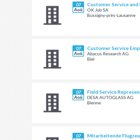
Customer Service and 
07
Aoû
OK Job SA
Bussigny-près-Lausanne
Customer Service Empl
07
Aoû
Abacus Research AG
Biel
Field Service Represen
07
Aoû
DESA AUTOGLASS AG
Bienne
Mitarbeitende Flugzeu
07