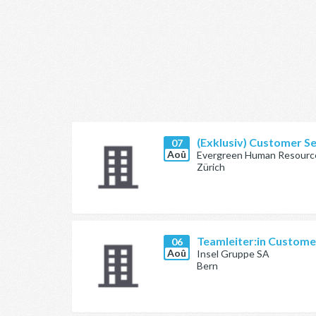
(Exklusiv) Customer Se
07
Aoû
Evergreen Human Resour
Zürich
Teamleiter:in Custome
06
Aoû
Insel Gruppe SA
Bern