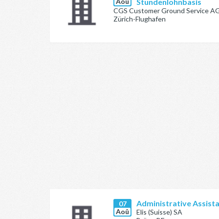
Aoû
Stundenlohnbasis
CGS Customer Ground Service A
Zürich-Flughafen
Administrative Assist
07
Aoû
Elis (Suisse) SA