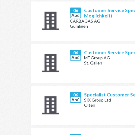
Customer Service Spec
06
Aoû
Moglichkeit)
CARBAGAS AG
Gümligen
Customer Service Spec
06
Aoû
MF Group AG
St. Gallen
Specialist Customer Se
06
Aoû
SIX Group Ltd
Olten