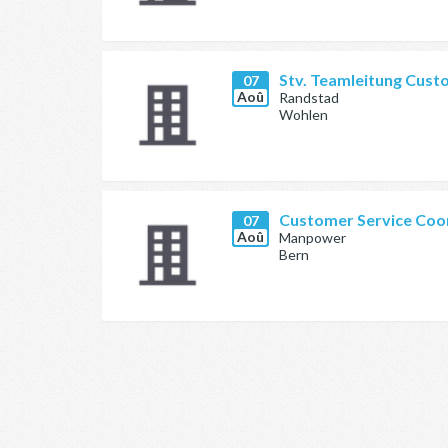
Stv. Teamleitung Cust
07
Aoû
Randstad
Wohlen
Customer Service Coo
07
Aoû
Manpower
Bern