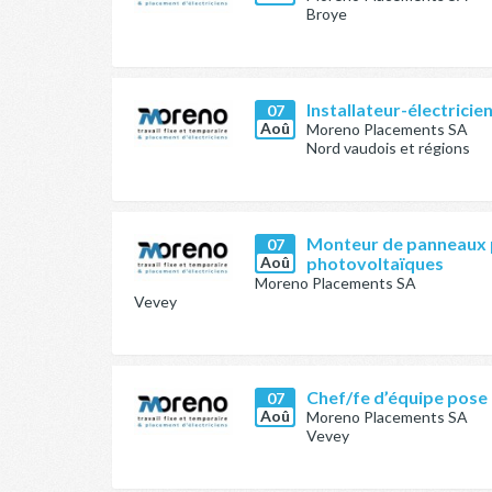
Broye
Installateur-électricien
07
Aoû
Moreno Placements SA
Nord vaudois et régions
Monteur de panneaux 
07
Aoû
photovoltaïques
Moreno Placements SA
Vevey
Chef/fe d’équipe pose
07
Aoû
Moreno Placements SA
Vevey