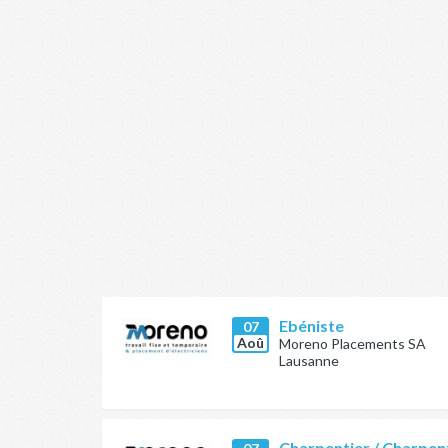
Ebéniste
07
Aoû
Moreno Placements SA
Lausanne
Charpentier / Charpen