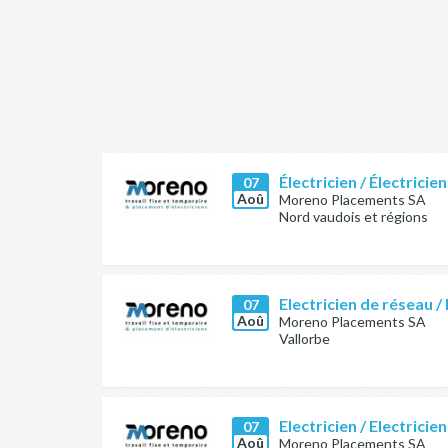
Électricien / Électric
07
Aoû
Moreno Placements SA
Nord vaudois et régions
Electricien de réseau /
07
Aoû
Moreno Placements SA
Vallorbe
Electricien / Electrici
07
Aoû
Moreno Placements SA