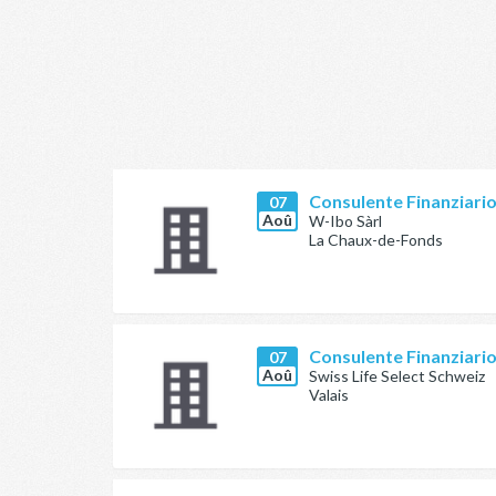
Consulente Finanziari
07
Aoû
W-Ibo Sàrl
La Chaux-de-Fonds
Consulente Finanziari
07
Aoû
Swiss Life Select Schweiz
Valais