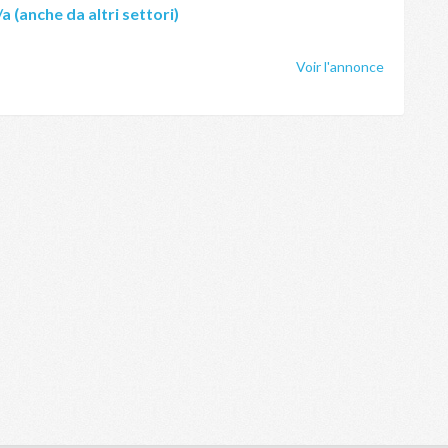
a (anche da altri settori)
Voir l'annonce