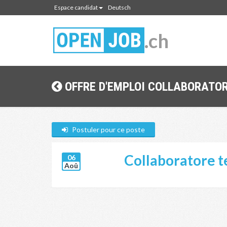
Espace candidat
Deutsch
.ch
OFFRE D'EMPLOI COLLABORATORE
Postuler pour ce poste
Collaboratore te
06
Aoû