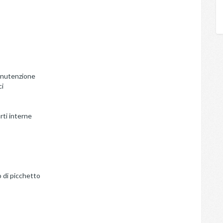
manutenzione
ci
rti interne
io di picchetto