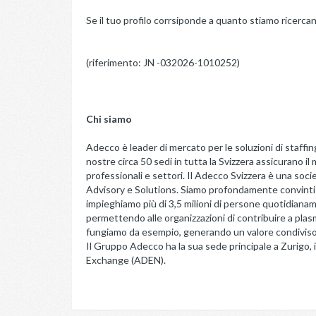
Se il tuo profilo corrsiponde a quanto stiamo ricerca
(riferimento: JN -032026-1010252)
Chi siamo
Adecco è leader di mercato per le soluzioni di staffin
nostre circa 50 sedi in tutta la Svizzera assicurano il m
professionali e settori. Il Adecco Svizzera è una soci
Advisory e Solutions. Siamo profondamente convinti di 
impieghiamo più di 3,5 milioni di persone quotidianam
permettendo alle organizzazioni di contribuire a plas
fungiamo da esempio, generando un valore condiviso c
Il Gruppo Adecco ha la sua sede principale a Zurigo,
Exchange (ADEN).