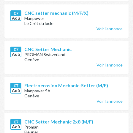
CNC setter mechanic (M/F/X)
07
Aoû
Manpower
Le Crêt du locle
Voir l'annonce
CNC Setter Mechanic
07
Aoû
PROMAN Switzerland
Genève
Voir l'annonce
Electroerosion Mechanic-Setter (M/F)
07
Aoû
Manpower SA
Genève
Voir l'annonce
CNC Setter Mechanic 2x8 (M/F)
07
Aoû
Proman
Fleurier