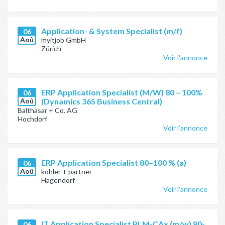
Application- & System Specialist (m/f)
06
Aoû
myitjob GmbH
Zürich
Voir l'annonce
ERP Application Specialist (M/W) 80 – 100%
06
Aoû
(Dynamics 365 Business Central)
Balthasar + Co. AG
Hochdorf
Voir l'annonce
ERP Application Specialist 80–100 % (a)
06
Aoû
kohler + partner
Hägendorf
Voir l'annonce
IT Application Specialist PLM-CAx (m/w) 80-
06