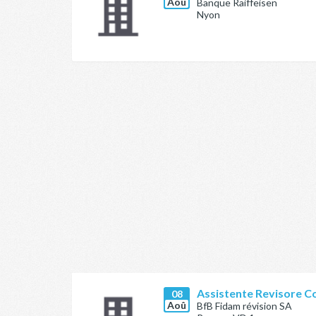
Aoû
Banque Raiffeisen
Nyon
Assistente Revisore C
08
Aoû
BfB Fidam révision SA