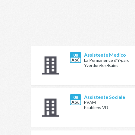
Assistente Medico
08
Aoû
La Permanence d’Y-parc
Yverdon-les-Bains
Assistente Sociale
08
Aoû
EVAM
Ecublens VD