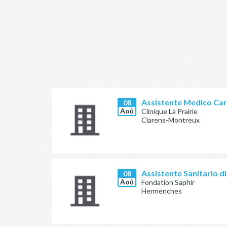
Assistente Medico Car
08
Aoû
Clinique La Prairie
Clarens-Montreux
Assistente Sanitario d
08
Aoû
Fondation Saphir
Hermenches