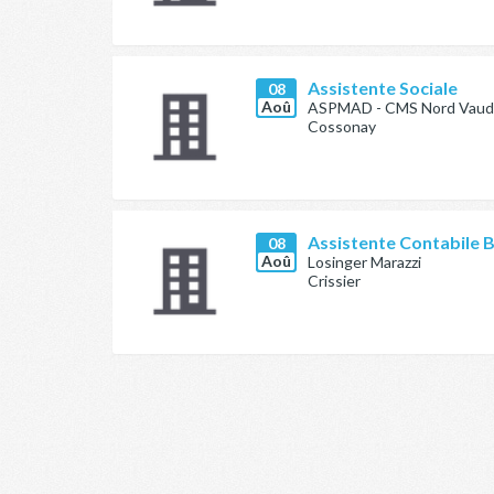
Assistente Sociale
08
Aoû
ASPMAD - CMS Nord Vaud
Cossonay
Assistente Contabile 
08
Aoû
Losinger Marazzi
Crissier