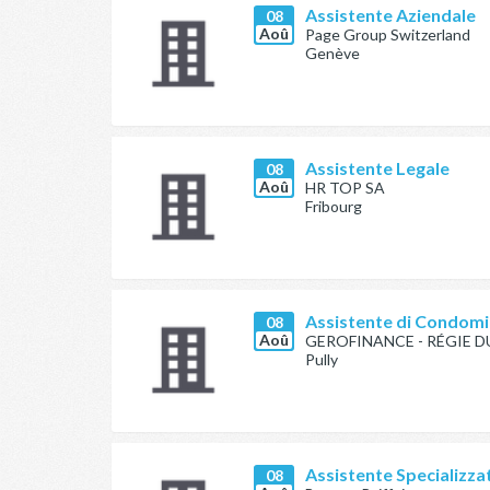
Assistente Aziendale
08
Aoû
Page Group Switzerland
Genève
Assistente Legale
08
Aoû
HR TOP SA
Fribourg
Assistente di Condomi
08
Aoû
GEROFINANCE - RÉGIE D
Pully
Assistente Specializza
08