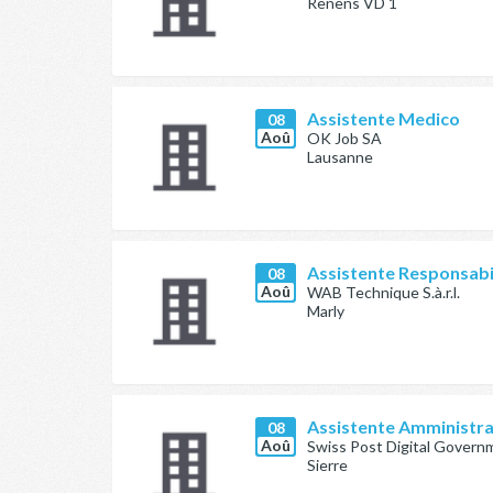
Renens VD 1
Assistente Medico
08
Aoû
OK Job SA
Lausanne
Assistente Responsabi
08
Aoû
WAB Technique S.à.r.l.
Marly
Assistente Amministra
08
Aoû
Swiss Post Digital Gover
Sierre