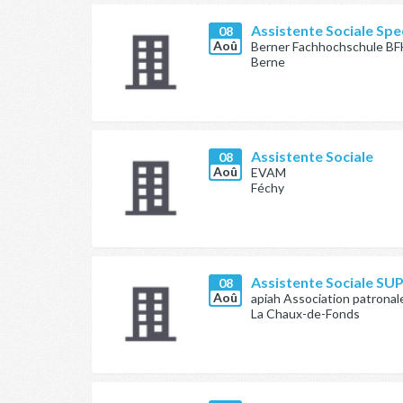
Assistente Sociale Sp
08
Aoû
Berner Fachhochschule BF
Berne
Assistente Sociale
08
Aoû
EVAM
Féchy
Assistente Sociale SU
08
Aoû
apiah Association patronale
La Chaux-de-Fonds