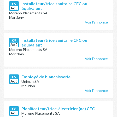
Installateur/trice sanitaire CFC ou
09
Aoû
équivalent
Moreno Placements SA
Martigny
Voir l'annonce
Installateur/trice sanitaire CFC ou
09
Aoû
équivalent
Moreno Placements SA
Monthey
Voir l'annonce
Employé de blanchisserie
09
Aoû
Uniman SA
Moudon
Voir l'annonce
Planificateur/trice-électricien(ne) CFC
08
Aoû
Moreno Placements SA