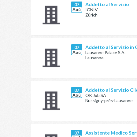
Addetto al Servizio
07
Aoû
IGNIV
Zürich
Addetto al Servizio in
07
Aoû
Lausanne Palace S.A.
Lausanne
Addetto al Servizio Cli
07
Aoû
OK Job SA
Bussigny-près-Lausanne
Assistente Medico Serv
07