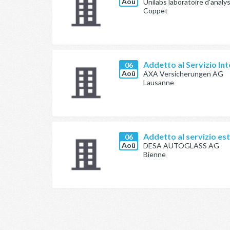
Aoû
Unilabs laboratoire d'anal
Coppet
Addetto al Servizio In
06
Aoû
AXA Versicherungen AG
Lausanne
Addetto al servizio es
06
Aoû
DESA AUTOGLASS AG
Bienne