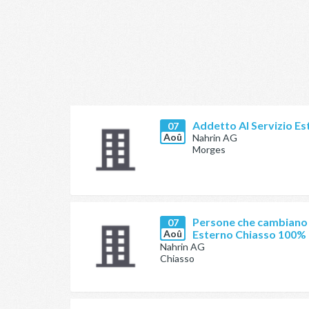
Addetto Al Servizio Es
07
Aoû
Nahrin AG
Morges
Persone che cambiano s
07
Aoû
Esterno Chiasso 100%
Nahrin AG
Chiasso