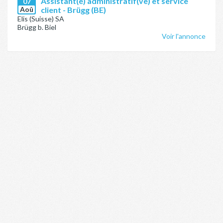
Assistant(e) administratif(ve) et service
07
Aoû
client - Brügg (BE)
Elis (Suisse) SA
Brügg b. Biel
Voir l'annonce