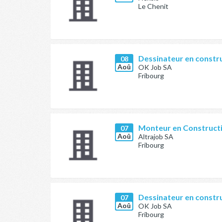
Le Chenit
Dessinateur en constr
08
Aoû
OK Job SA
Fribourg
Monteur en Constructi
07
Aoû
Altrajob SA
Fribourg
Dessinateur en constr
07
Aoû
OK Job SA
Fribourg