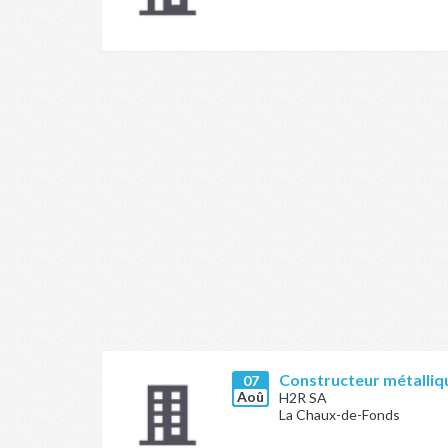
Constructeur métalliq
07
Aoû
H2R SA
La Chaux-de-Fonds