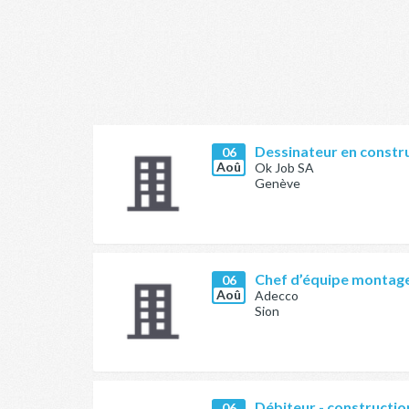
Dessinateur en constr
06
Aoû
Ok Job SA
Genève
Chef d’équipe montage
06
Aoû
Adecco
Sion
Débiteur - constructio
06