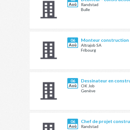
Aoû
Randstad
Bulle
Monteur construction m
06
Aoû
Altrajob SA
Fribourg
Dessinateur en constr
06
Aoû
OK Job
Genève
Chef de projet constru
06
Aoû
Randstad