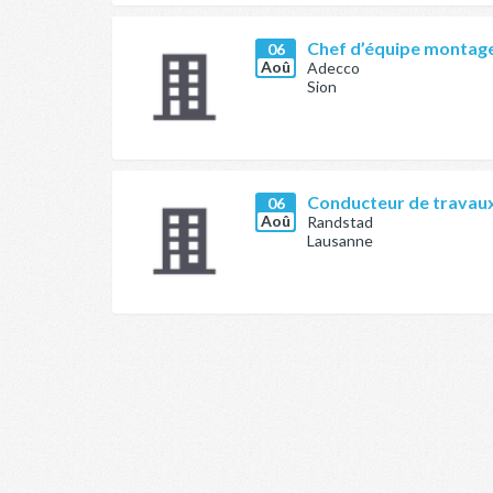
Chef d’équipe montage
06
Aoû
Adecco
Sion
Conducteur de travaux
06
Aoû
Randstad
Lausanne