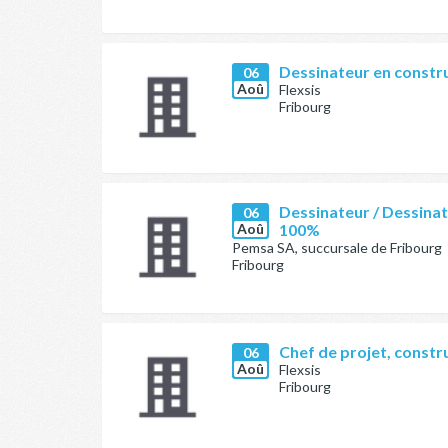
Dessinateur en constr
06
Aoû
Flexsis
Fribourg
Dessinateur / Dessinat
06
Aoû
100%
Pemsa SA, succursale de Fribourg
Fribourg
Chef de projet, constr
06
Aoû
Flexsis
Fribourg