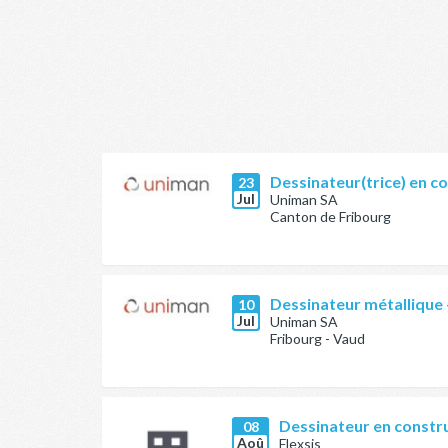
Dessinateur(trice) en c
23
Jul
Uniman SA
Canton de Fribourg
Dessinateur métallique 
10
Jul
Uniman SA
Fribourg - Vaud
Dessinateur en constr
08
Aoû
Flexsis