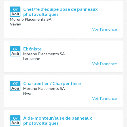
Chef/fe d’équipe pose de panneaux
07
Aoû
photovoltaïques
Moreno Placements SA
Vevey
Voir l'annonce
Ebéniste
07
Aoû
Moreno Placements SA
Lausanne
Voir l'annonce
Charpentier / Charpentière
07
Aoû
Moreno Placements SA
Nyon
Voir l'annonce
Aide-monteur/euse de panneaux
07
Aoû
photovoltaïques