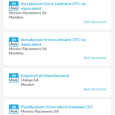
Installateur/trice sanitaire CFC ou
09
Aoû
équivalent
Moreno Placements SA
Martigny
Voir l'annonce
Installateur/trice sanitaire CFC ou
09
Aoû
équivalent
Moreno Placements SA
Monthey
Voir l'annonce
Employé de blanchisserie
09
Aoû
Uniman SA
Moudon
Voir l'annonce
Planificateur/trice-électricien(ne) CFC
08
Aoû
Moreno Placements SA