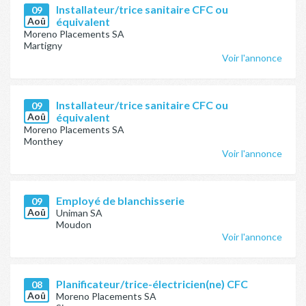
Installateur/trice sanitaire CFC ou
09
Aoû
équivalent
Moreno Placements SA
Martigny
Voir l'annonce
Installateur/trice sanitaire CFC ou
09
Aoû
équivalent
Moreno Placements SA
Monthey
Voir l'annonce
Employé de blanchisserie
09
Aoû
Uniman SA
Moudon
Voir l'annonce
Planificateur/trice-électricien(ne) CFC
08
Aoû
Moreno Placements SA