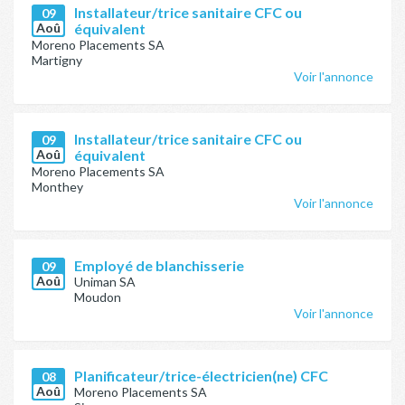
Installateur/trice sanitaire CFC ou
09
Aoû
équivalent
Moreno Placements SA
Martigny
Voir l'annonce
Installateur/trice sanitaire CFC ou
09
Aoû
équivalent
Moreno Placements SA
Monthey
Voir l'annonce
Employé de blanchisserie
09
Aoû
Uniman SA
Moudon
Voir l'annonce
Planificateur/trice-électricien(ne) CFC
08
Aoû
Moreno Placements SA