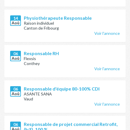
Physiothérapeute Responsable
14
Aoû
Raison individuel
Canton de Fribourg
Voir l'annonce
Responsable RH
06
Aoû
Flexsis
Conthey
Voir l'annonce
Responsable d'équipe 80-100% CDI
06
Aoû
ASANTE SANA
Vaud
Voir l'annonce
Responsable de projet commercial Retrofit,
06
Aoû
(h/f), 100 %