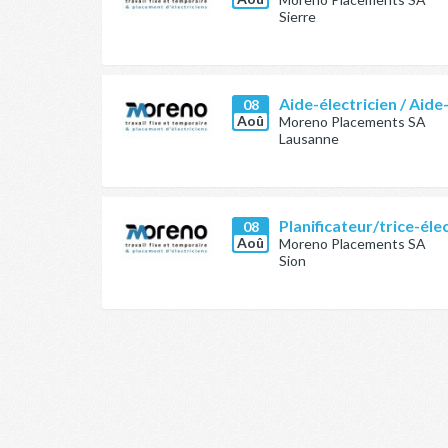
Sierre
Aide-électricien / Aide
08
Aoû
Moreno Placements SA
Lausanne
Planificateur/trice-éle
08
Aoû
Moreno Placements SA
Sion