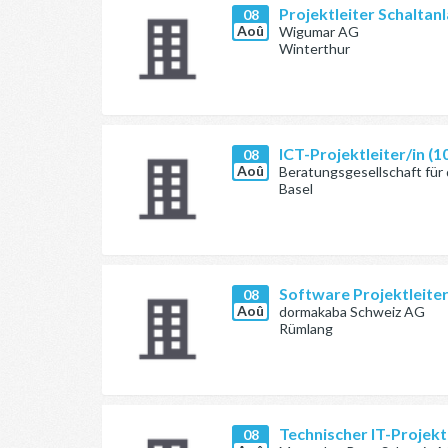
Projektleiter Schalta
08
Aoû
Wigumar AG
Winterthur
ICT-Projektleiter/in (
08
Aoû
Beratungsgesellschaft für 
Basel
Software Projektleite
08
Aoû
dormakaba Schweiz AG
Rümlang
Technischer IT-Projekt
08