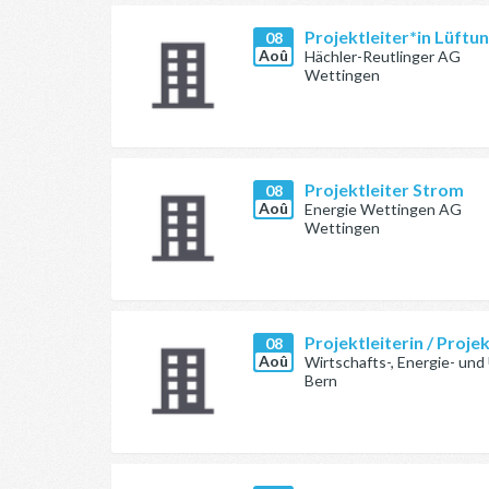
Projektleiter*in Lüftu
08
Aoû
Hächler-Reutlinger AG
Wettingen
Projektleiter Strom
08
Aoû
Energie Wettingen AG
Wettingen
Projektleiterin / Proj
08
Aoû
Wirtschafts-, Energie- un
Bern