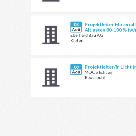
Projektleiter Material
08
Aoû
Altlasten 80-100 % (w/
Eberhard Bau AG
Kloten
Projektleiter/in Licht 
08
Aoû
MOOS licht ag
Reussbühl