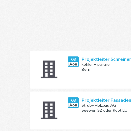
Projektleiter Schreine
08
Aoû
kohler + partner
Bern
Projektleiter Fassade
08
Aoû
Strüby Holzbau AG
Seewen SZ oder Root LU