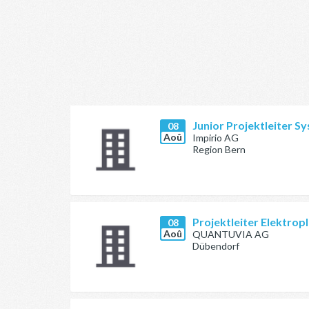
Junior Projektleiter 
08
Aoû
Impirio AG
Region Bern
Projektleiter Elektrop
08
Aoû
QUANTUVIA AG
Dübendorf