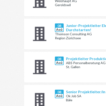
Weishaupt AG
Geroldswil
Junior-Projektleiter E
08
Aoû
Durchstarten!
Thomson Consulting AG
Region Zürichsee
Projektleiter Produkt
08
Aoû
ABS Personalberatung AG
St. Gallen
Senior Projektleiter/i
08
Aoû
Ok Job SA
Bâle