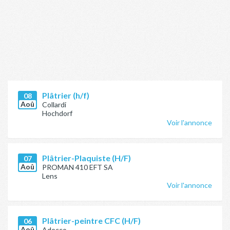
Plâtrier (h/f)
08
Aoû
Collardi
Hochdorf
Voir l'annonce
Plâtrier-Plaquiste (H/F)
07
Aoû
PROMAN 410 EFT SA
Lens
Voir l'annonce
Plâtrier-peintre CFC (H/F)
06
Aoû
Adecco