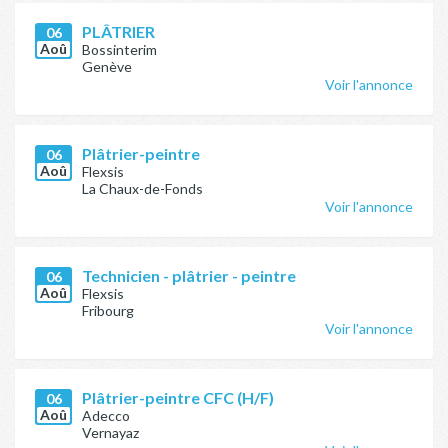
PLÂTRIER
06
Aoû
Bossinterim
Genève
Voir l'annonce
Plâtrier-peintre
06
Aoû
Flexsis
La Chaux-de-Fonds
Voir l'annonce
Technicien - plâtrier - peintre
06
Aoû
Flexsis
Fribourg
Voir l'annonce
Plâtrier-peintre CFC (H/F)
06
Aoû
Adecco
Vernayaz