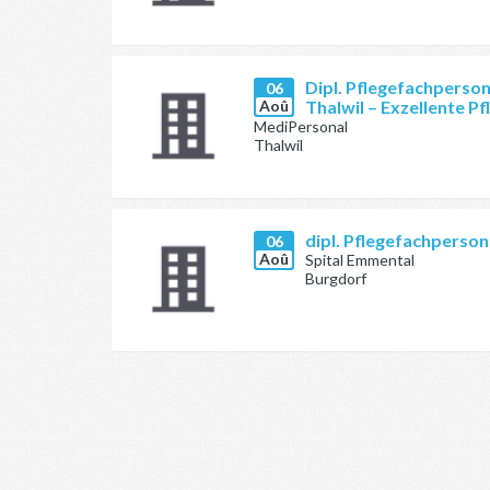
Dipl. Pflegefachperson
06
Aoû
Thalwil – Exzellente Pf
MediPersonal
Thalwil
dipl. Pflegefachperson (
06
Aoû
Spital Emmental
Burgdorf