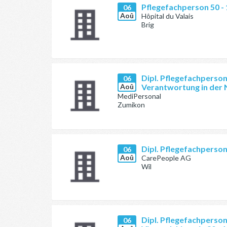
Pflegefachperson 50 -
06
Aoû
Hôpital du Valais
Brig
Dipl. Pflegefachperso
06
Aoû
Verantwortung in der
MediPersonal
Zumikon
Dipl. Pflegefachperso
06
Aoû
CarePeople AG
Wil
Dipl. Pflegefachperson 
06