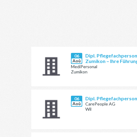
Dipl. Pflegefachperson
06
Aoû
Zumikon – Ihre Führung
MediPersonal
Zumikon
Dipl. Pflegefachperso
06
Aoû
CarePeople AG
Wil