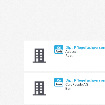
Dipl. Pflegefachperso
06
Aoû
Adecco
Root
Dipl. Pflegefachperso
06
Aoû
CarePeople AG
Bern