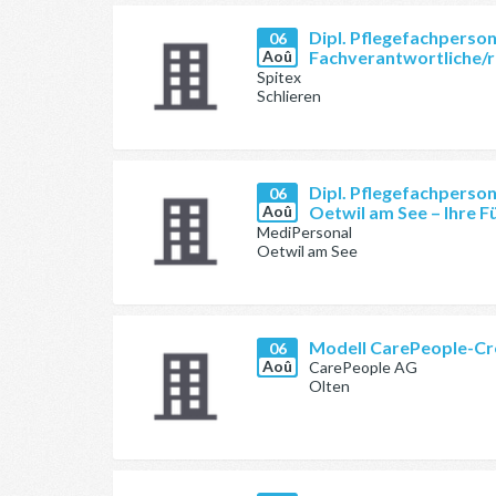
Dipl. Pflegefachperson
06
Aoû
Fachverantwortliche/r
Spitex
Schlieren
Dipl. Pflegefachperson
06
Aoû
Oetwil am See – Ihre F
MediPersonal
Oetwil am See
Modell CarePeople-Cre
06
Aoû
CarePeople AG
Olten