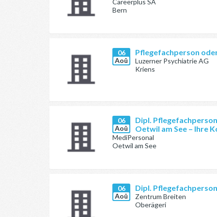
Careerplus SA
Bern
Pflegefachperson ode
06
Aoû
Luzerner Psychiatrie AG
Kriens
Dipl. Pflegefachperson
06
Aoû
Oetwil am See – Ihre 
MediPersonal
Oetwil am See
Dipl. Pflegefachperso
06
Aoû
Zentrum Breiten
Oberägeri