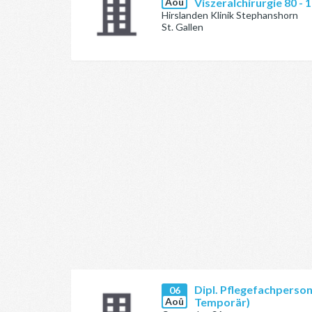
Aoû
Viszeralchirurgie 80 -
Hirslanden Klinik Stephanshorn
St. Gallen
Dipl. Pflegefachperson
06
Aoû
Temporär)