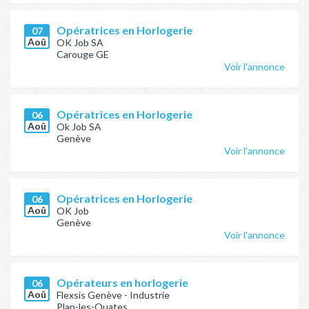
Opératrices en Horlogerie
07
Aoû
OK Job SA
Carouge GE
Voir l'annonce
Opératrices en Horlogerie
06
Aoû
Ok Job SA
Genève
Voir l'annonce
Opératrices en Horlogerie
06
Aoû
OK Job
Genève
Voir l'annonce
Opérateurs en horlogerie
06
Aoû
Flexsis Genève - Industrie
Plan-les-Ouates