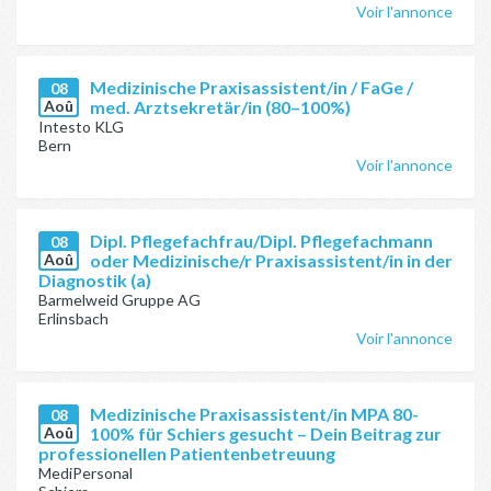
Voir l'annonce
Medizinische Praxisassistent/in / FaGe /
08
Aoû
med. Arztsekretär/in (80–100%)
Intesto KLG
Bern
Voir l'annonce
Dipl. Pflegefachfrau/Dipl. Pflegefachmann
08
Aoû
oder Medizinische/r Praxisassistent/in in der
Diagnostik (a)
Barmelweid Gruppe AG
Erlinsbach
Voir l'annonce
Medizinische Praxisassistent/in MPA 80-
08
Aoû
100% für Schiers gesucht – Dein Beitrag zur
professionellen Patientenbetreuung
MediPersonal