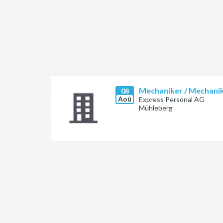
Mechaniker / Mechanik
08
Aoû
Express Personal AG
Mühleberg